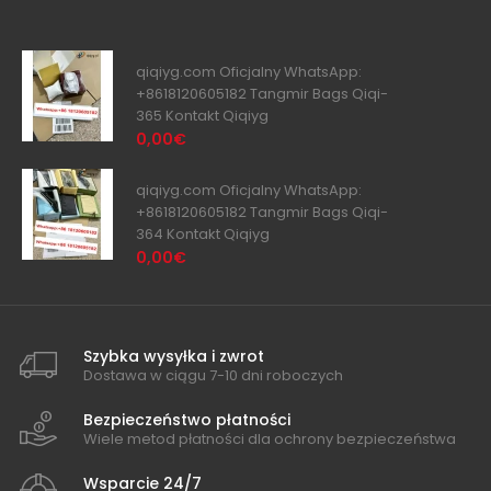
qiqiyg.com Oficjalny WhatsApp:
+8618120605182 Tangmir Bags Qiqi-
365 Kontakt Qiqiyg
0,00€
qiqiyg.com Oficjalny WhatsApp:
+8618120605182 Tangmir Bags Qiqi-
364 Kontakt Qiqiyg
0,00€
Szybka wysyłka i zwrot
Dostawa w ciągu 7-10 dni roboczych
Bezpieczeństwo płatności
Wiele metod płatności dla ochrony bezpieczeństwa
Wsparcie 24/7