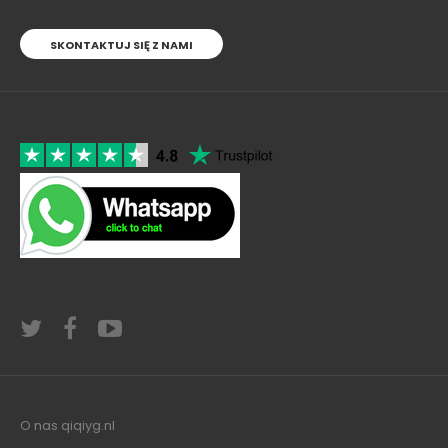
SKONTAKTUJ SIĘ Z NAMI
O nas qiqiyg.nl