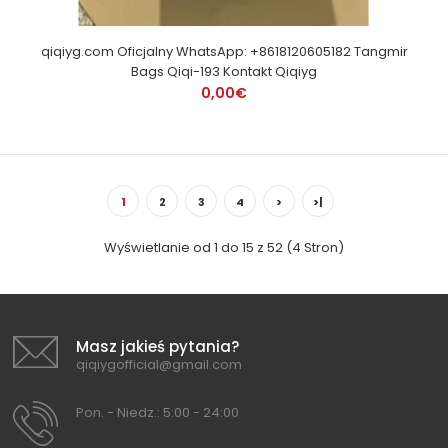
qiqiyg.com Oficjalny WhatsApp: +8618120605182 Tangmir
Bags Qiqi-193 Kontakt Qiqiyg
0,00€
1
2
3
4
>
>|
Wyświetlanie od 1 do 15 z 52 (4 Stron)
Masz jakieś pytania?
qiqiygofficial@gmail.com
Pon. - Niedz.: 5:00 - 24:00