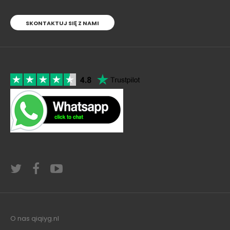
SKONTAKTUJ SIĘ Z NAMI
O nas qiqiyg.nl