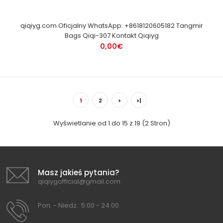
qiqiyg.com Oficjalny WhatsApp: +8618120605182 Tangmir
Bags Qiqi-307 Kontakt Qiqiyg
0,00€
1
2
>
>|
Wyświetlanie od 1 do 15 z 19 (2 Stron)
Masz jakieś pytania?
qiqiygofficial@gmail.com
Pon. - Niedz.: 5:00 - 24:00