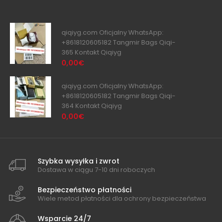
qiqiyg.com Oficjalny WhatsApp:
+8618120605182 Tangmir Bags Qiqi-
365 Kontakt Qiqiyg
0,00€
qiqiyg.com Oficjalny WhatsApp:
+8618120605182 Tangmir Bags Qiqi-
364 Kontakt Qiqiyg
0,00€
Szybka wysyłka i zwrot
Dostawa w ciągu 7-10 dni roboczych
Bezpieczeństwo płatności
Wiele metod płatności dla ochrony bezpieczeństwa
Wsparcie 24/7