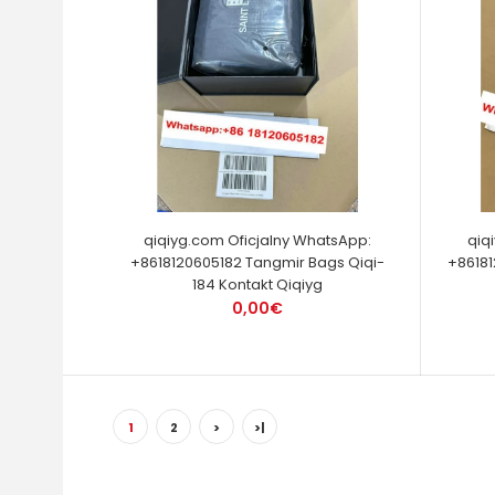
qiqiyg.com Oficjalny WhatsApp:
qiq
+8618120605182 Tangmir Bags Qiqi-
+86181
184 Kontakt Qiqiyg
0,00€
1
2
>
>|