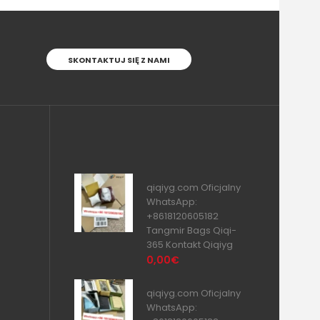
SKONTAKTUJ SIĘ Z NAMI
qiqiyg.com Oficjalny
WhatsApp:
+8618120605182
Tangmir Bags Qiqi-
365 Kontakt Qiqiyg
0,00€
qiqiyg.com Oficjalny
WhatsApp: