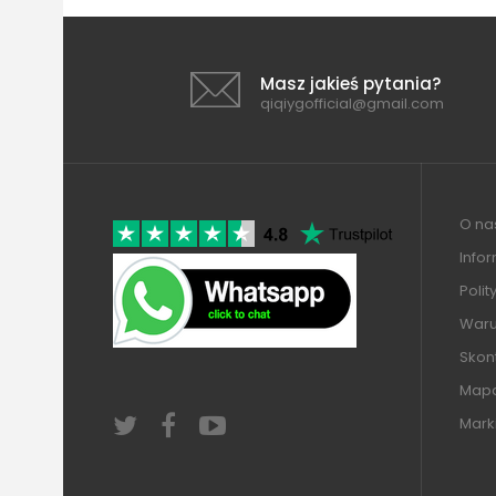
Masz jakieś pytania?
qiqiygofficial@gmail.com
O nas
Info
Polit
Warun
Skont
Mapa
Mark