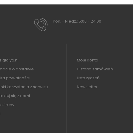
Pon. - Niedz.: 5:00 - 24:00
 qiqiyg.nl
Moje konto
rmacje o dostawie
Historia zamówień
yka prywatności
Lista życzeń
ki korzystania z serwisu
Newsletter
aktuj się z nami
 strony
i