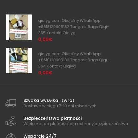
qiqiyg.com Oficjalny WhatsApp:
+8618120605182 Tangmir Bags Qiqi-
365 Kontakt Qiqiyg
0,00€
qiqiyg.com Oficjalny WhatsApp:
+8618120605182 Tangmir Bags Qiqi-
364 Kontakt Qiqiyg
0,00€
Szybka wysyłka i zwrot
Dostawa w ciągu 7-10 dni roboczych
Bezpieczeństwo płatności
Wiele metod płatności dla ochrony bezpieczeństwa
Wsparcie 24/7