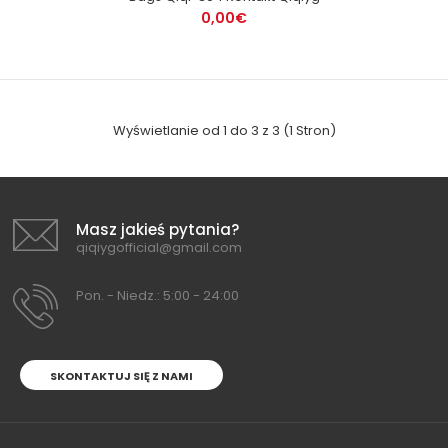
0,00€
Wyświetlanie od 1 do 3 z 3 (1 Stron)
Masz jakieś pytania?
qiqiygofficial@gmail.com
Pon. - Niedz.: 5:00 - 24:00
SKONTAKTUJ SIĘ Z NAMI