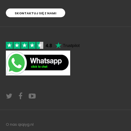
SKONTAKTUJ SIĘ Z NAMI
O nas qiqiyg.nl