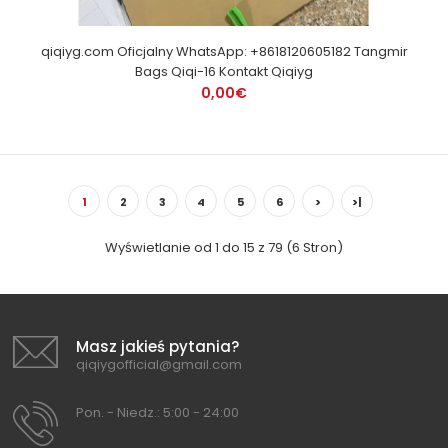
qiqiyg.com Oficjalny WhatsApp: +8618120605182 Tangmir
Bags Qiqi-16 Kontakt Qiqiyg
0,00€
1
2
3
4
5
6
>
>|
Wyświetlanie od 1 do 15 z 79 (6 Stron)
Masz jakieś pytania?
qiqiygofficial@gmail.com
Pon. - Niedz.: 5:00 - 24:00