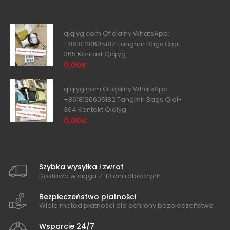
qiqiyg.com Oficjalny WhatsApp:
+8618120605182 Tangmir Bags Qiqi-
365 Kontakt Qiqiyg
0,00€
qiqiyg.com Oficjalny WhatsApp:
+8618120605182 Tangmir Bags Qiqi-
364 Kontakt Qiqiyg
0,00€
Szybka wysyłka i zwrot
Dostawa w ciągu 7-10 dni roboczych
Bezpieczeństwo płatności
Wiele metod płatności dla ochrony bezpieczeństwa
Wsparcie 24/7