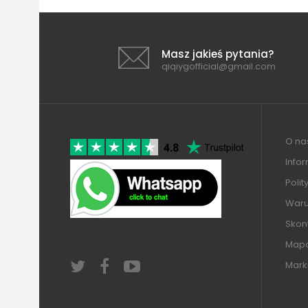
Masz jakieś pytania?
qiqiygofficial@gmail.com
O nas
Info
Polit
Warun
Skont
Mapa
Mark