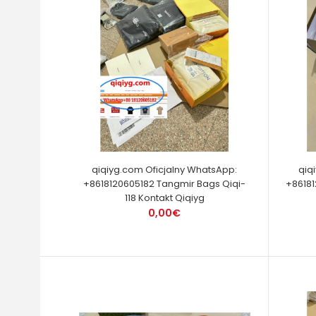
qiqiyg.com Oficjalny WhatsApp:
qiq
+8618120605182 Tangmir Bags Qiqi-
+86181
118 Kontakt Qiqiyg
0,00€