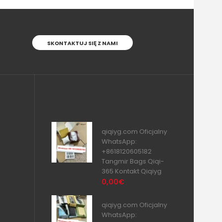
SKONTAKTUJ SIĘ Z NAMI
qiqiyg.com Oficjalny
WhatsApp:
+8618120605182
Tangmir Bags Qiqi-
365 Kontakt Qiqiyg
0,00€
qiqiyg.com Oficjalny
WhatsApp: