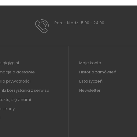
Pon. - Niedz.: 5:00 - 24:00
 qiqiyg.nl
Moje konto
rmacje o dostawie
Historia zamówień
yka prywatności
Lista życzeń
ki korzystania z serwisu
Newsletter
aktuj się z nami
 strony
i