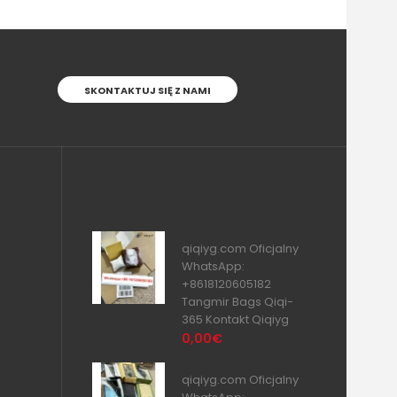
SKONTAKTUJ SIĘ Z NAMI
qiqiyg.com Oficjalny
WhatsApp:
+8618120605182
Tangmir Bags Qiqi-
365 Kontakt Qiqiyg
0,00€
qiqiyg.com Oficjalny