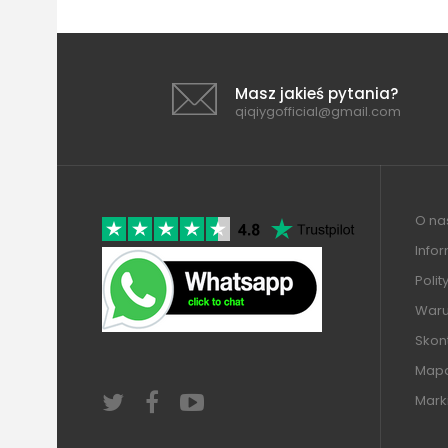
Masz jakieś pytania?
qiqiygofficial@gmail.com
O nas
Info
Polit
Warun
Skont
Mapa
Mark