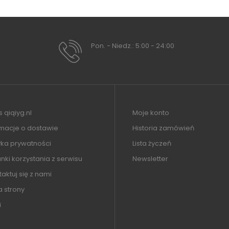
Pon. - Niedz.: 5:00 - 24:00
 qiqiyg.nl
Moje konto
rmacje o dostawie
Historia zamówień
yka prywatności
Lista życzeń
ki korzystania z serwisu
Newsletter
aktuj się z nami
 strony
i