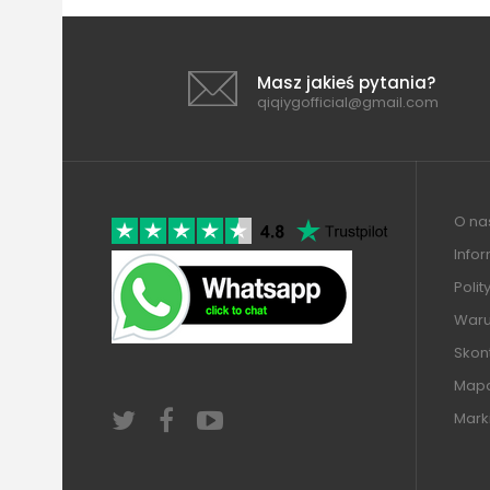
Masz jakieś pytania?
qiqiygofficial@gmail.com
O nas
Info
Polit
Warun
Skont
Mapa
Mark