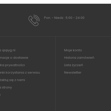
Pon. - Niedz.: 5:00 - 24:00
 qiqiyg.nl
Moje konto
rmacje o dostawie
Historia zamówień
yka prywatności
Lista życzeń
ki korzystania z serwisu
Newsletter
aktuj się z nami
 strony
i