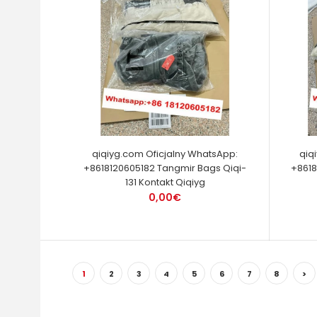
qiqiyg.com Oficjalny WhatsApp:
qiq
+8618120605182 Tangmir Bags Qiqi-
+8618
131 Kontakt Qiqiyg
0,00€
1
2
3
4
5
6
7
8
>