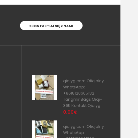
SKONTAKTUJ SIĘ Z NAMI
qiqiyg.com Oficjalny
WhatsApp:
+8618120605182
Tangmir Bags Qiqi-
365 Kontakt Qiqiyg
0,00€
qiqiyg.com Oficjalny
WhatsApp: