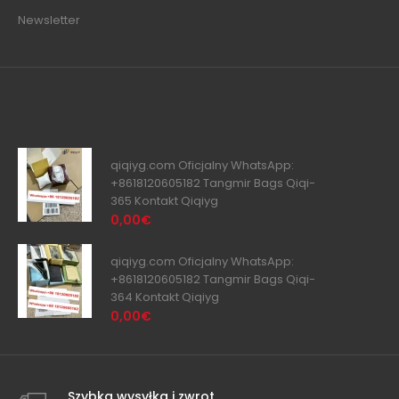
Newsletter
qiqiyg.com Oficjalny WhatsApp:
+8618120605182 Tangmir Bags Qiqi-
365 Kontakt Qiqiyg
0,00€
qiqiyg.com Oficjalny WhatsApp:
+8618120605182 Tangmir Bags Qiqi-
364 Kontakt Qiqiyg
0,00€
Szybka wysyłka i zwrot