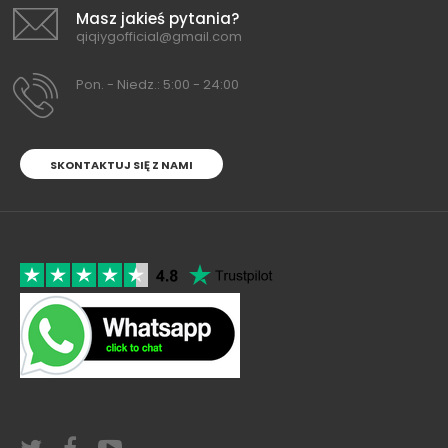
Masz jakieś pytania?
qiqiygofficial@gmail.com
Pon. - Niedz.: 5:00 - 24:00
SKONTAKTUJ SIĘ Z NAMI