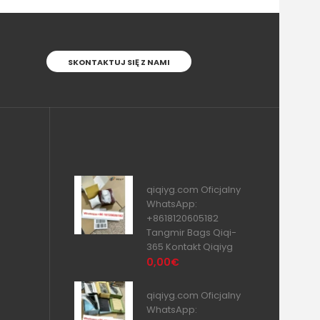
SKONTAKTUJ SIĘ Z NAMI
qiqiyg.com Oficjalny
WhatsApp:
+8618120605182
Tangmir Bags Qiqi-
365 Kontakt Qiqiyg
0,00€
qiqiyg.com Oficjalny
WhatsApp: