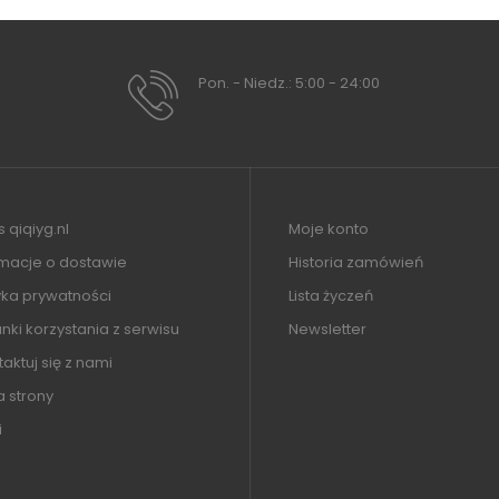
Pon. - Niedz.: 5:00 - 24:00
 qiqiyg.nl
Moje konto
rmacje o dostawie
Historia zamówień
yka prywatności
Lista życzeń
ki korzystania z serwisu
Newsletter
aktuj się z nami
 strony
i