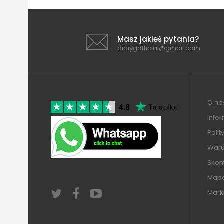
Masz jakieś pytania?
qiqiygofficial@gmail.com
O nas
Info
Polit
Warun
Skont
Mapa
Mark