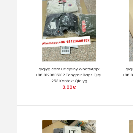
qiqiyg.com Oficjalny WhatsApp:
qiq
+8618120605182 Tangmir Bags Qiqi-
+8618
253 Kontakt Qiqiyg
0,00€