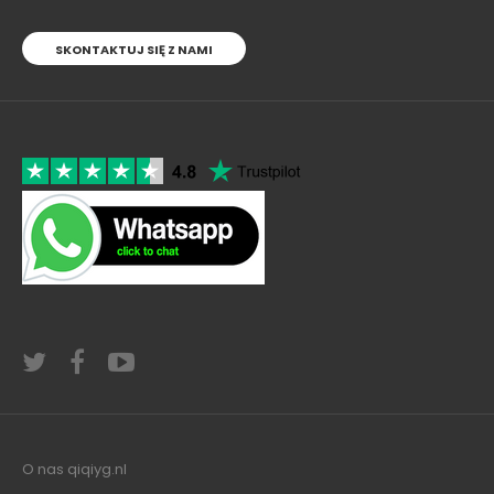
SKONTAKTUJ SIĘ Z NAMI
O nas qiqiyg.nl