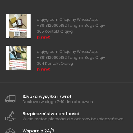
qiqiyg.com Oficjalny WhatsApp:
+8618120605182 Tangmir Bags Qiqi-
365 Kontakt Qiqiyg
0,00€
qiqiyg.com Oficjalny WhatsApp:
+8618120605182 Tangmir Bags Qiqi-
364 Kontakt Qiqiyg
0,00€
Szybka wysyłka i zwrot
Dostawa w ciągu 7-10 dni roboczych
Bezpieczeństwo płatności
Wiele metod płatności dla ochrony bezpieczeństwa
Wsparcie 24/7