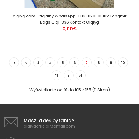
qiqiyg.com Oficjalny WhatsApp: +8618120605182 Tangmir
Bags Qiqi-336 Kontakt Qiqiyg
0,00€
|<
<
3
4
5
6
7
8
9
10
11
>
>|
Wyświetlanie od 91 do 105 z 155 (11 Stron)
Masz jakieś pytania?
qiqiygofficial@gmail.com