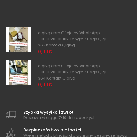
qiqiyg.com Oficjalny WhatsApp:
+8618120605182 Tangmir Bags Qiqi-
365 Kontakt Qiqiyg
0,00€
qiqiyg.com Oficjalny WhatsApp:
+8618120605182 Tangmir Bags Qiqi-
364 Kontakt Qiqiyg
0,00€
Szybka wysyłka i zwrot
Dostawa w ciągu 7-10 dni roboczych
Bezpieczeństwo płatności
Wiele metod płatności dla ochrony bezpieczeństwa