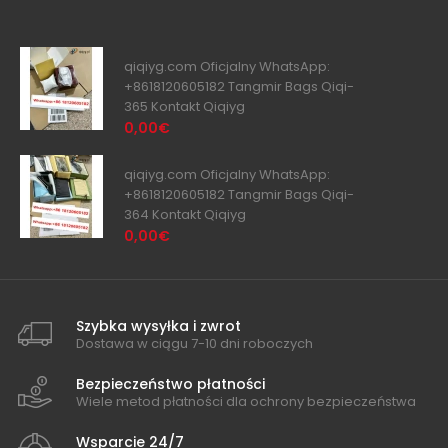
qiqiyg.com Oficjalny WhatsApp:
+8618120605182 Tangmir Bags Qiqi-
365 Kontakt Qiqiyg
0,00€
qiqiyg.com Oficjalny WhatsApp:
+8618120605182 Tangmir Bags Qiqi-
364 Kontakt Qiqiyg
0,00€
Szybka wysyłka i zwrot
Dostawa w ciągu 7-10 dni roboczych
Bezpieczeństwo płatności
Wiele metod płatności dla ochrony bezpieczeństwa
Wsparcie 24/7