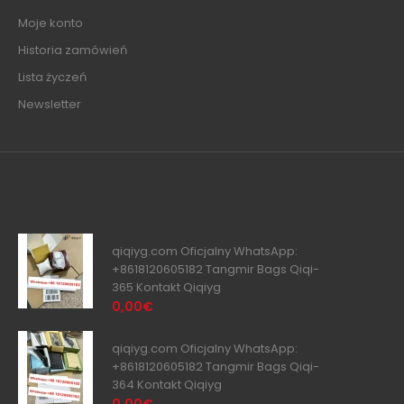
Moje konto
Historia zamówień
Lista życzeń
Newsletter
qiqiyg.com Oficjalny WhatsApp:
+8618120605182 Tangmir Bags Qiqi-
365 Kontakt Qiqiyg
0,00€
qiqiyg.com Oficjalny WhatsApp:
+8618120605182 Tangmir Bags Qiqi-
364 Kontakt Qiqiyg