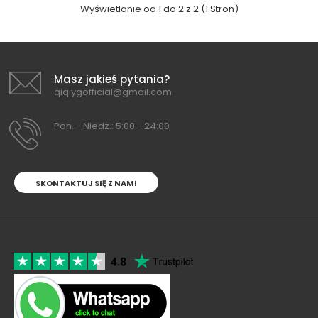
Wyświetlanie od 1 do 2 z 2 (1 Stron)
Masz jakieś pytania?
qiqiygofficial@gmail.com
Pon. - Niedz.: 5:00 - 24:00
SKONTAKTUJ SIĘ Z NAMI