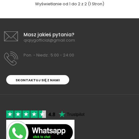
Wyświetlanie od 1 do 2 z 2 (1 Stron)
Masz jakieś pytania?
qiqiygofficial@gmail.com
Pon. - Niedz.: 5:00 - 24:00
SKONTAKTUJ SIĘ Z NAMI