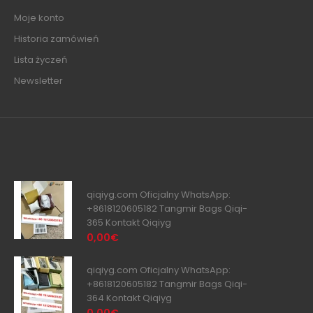
Moje konto
Historia zamówień
Lista życzeń
Newsletter
qiqiyg.com Oficjalny WhatsApp:
+8618120605182 Tangmir Bags Qiqi-
365 Kontakt Qiqiyg
0,00€
qiqiyg.com Oficjalny WhatsApp:
+8618120605182 Tangmir Bags Qiqi-
364 Kontakt Qiqiyg