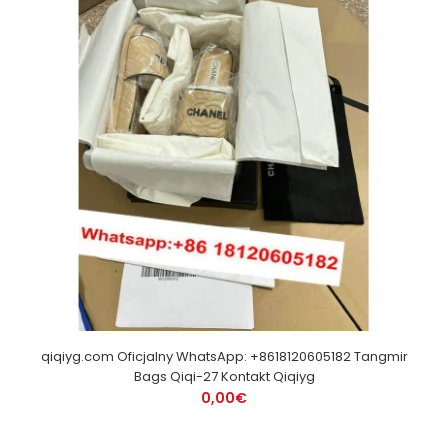
qiqiyg.com Oficjalny WhatsApp: +8618120605182 Tangmir
Bags Qiqi-27 Kontakt Qiqiyg
0,00€