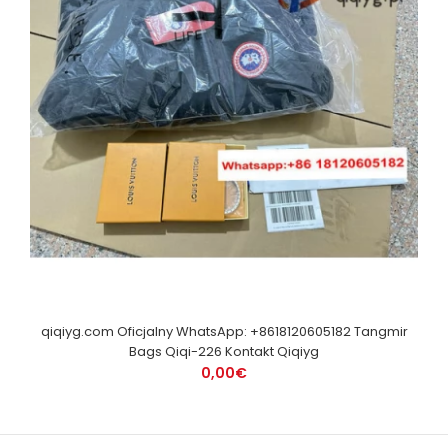
qiqiyg.com Oficjalny WhatsApp: +8618120605182 Tangmir
Bags Qiqi-226 Kontakt Qiqiyg
0,00€