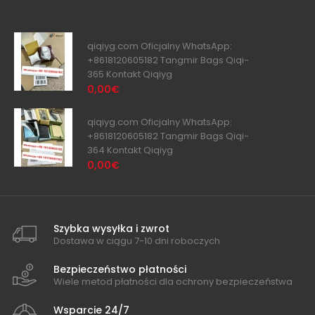
qiqiyg.com Oficjalny WhatsApp:
+8618120605182 Tangmir Bags Qiqi-
365 Kontakt Qiqiyg
0,00€
qiqiyg.com Oficjalny WhatsApp:
+8618120605182 Tangmir Bags Qiqi-
364 Kontakt Qiqiyg
0,00€
Szybka wysyłka i zwrot
Dostawa w ciągu 7-10 dni roboczych
Bezpieczeństwo płatności
Wiele metod płatności dla ochrony bezpieczeństwa
Wsparcie 24/7