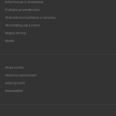
Informacje o dostawie
Polityka prywatności
Warunki korzystania z serwisu
Skontaktuj się z nami
Mapa strony
Marki
Moje konto
Historia zamówień
Lista życzeń
Newsletter