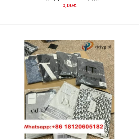
0,00€