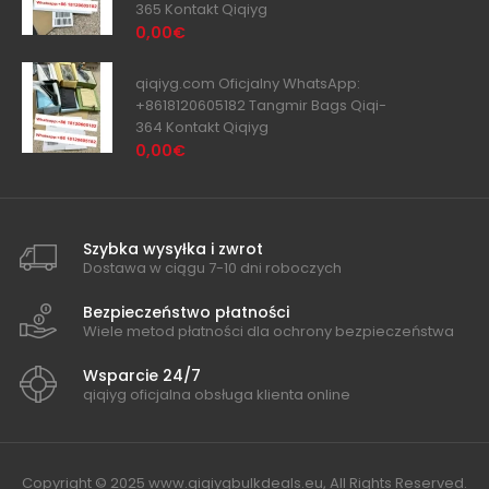
365 Kontakt Qiqiyg
0,00€
qiqiyg.com Oficjalny WhatsApp:
+8618120605182 Tangmir Bags Qiqi-
364 Kontakt Qiqiyg
0,00€
Szybka wysyłka i zwrot
Dostawa w ciągu 7-10 dni roboczych
Bezpieczeństwo płatności
Wiele metod płatności dla ochrony bezpieczeństwa
Wsparcie 24/7
qiqiyg oficjalna obsługa klienta online
Copyright © 2025 www.qiqiygbulkdeals.eu, All Rights Reserved.