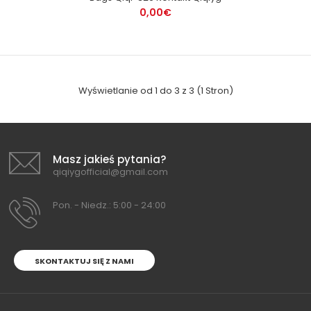
0,00€
Wyświetlanie od 1 do 3 z 3 (1 Stron)
Masz jakieś pytania?
qiqiygofficial@gmail.com
Pon. - Niedz.: 5:00 - 24:00
SKONTAKTUJ SIĘ Z NAMI