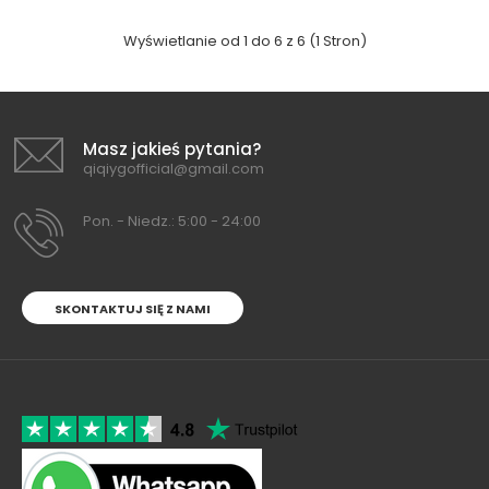
Wyświetlanie od 1 do 6 z 6 (1 Stron)
Masz jakieś pytania?
qiqiygofficial@gmail.com
Pon. - Niedz.: 5:00 - 24:00
SKONTAKTUJ SIĘ Z NAMI