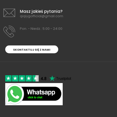
Masz jakieś pytania?
qiqiygofficial@gmail.com
Pon. - Niedz.: 5:00 - 24:00
SKONTAKTUJ SIĘ Z NAMI