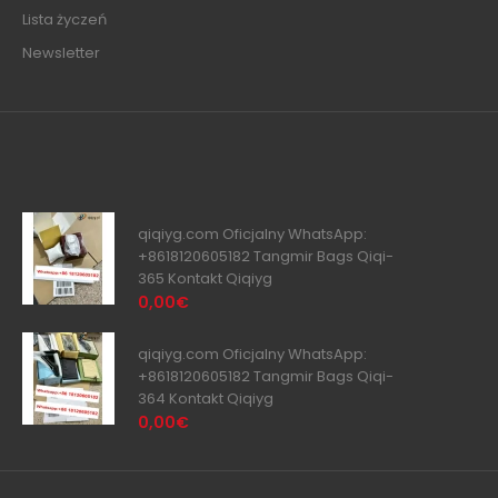
Lista życzeń
Newsletter
qiqiyg.com Oficjalny WhatsApp:
+8618120605182 Tangmir Bags Qiqi-
365 Kontakt Qiqiyg
0,00€
qiqiyg.com Oficjalny WhatsApp:
+8618120605182 Tangmir Bags Qiqi-
364 Kontakt Qiqiyg
0,00€