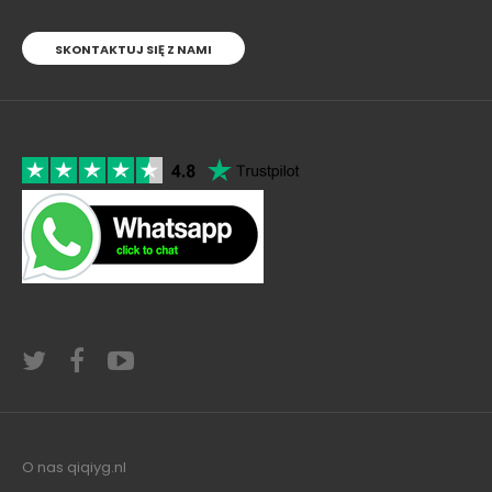
SKONTAKTUJ SIĘ Z NAMI
O nas qiqiyg.nl