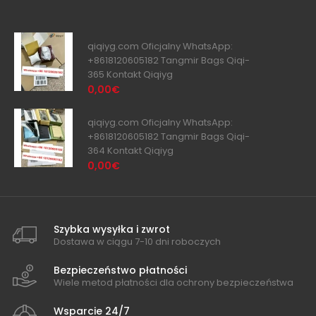
qiqiyg.com Oficjalny WhatsApp:
+8618120605182 Tangmir Bags Qiqi-
365 Kontakt Qiqiyg
0,00€
qiqiyg.com Oficjalny WhatsApp:
+8618120605182 Tangmir Bags Qiqi-
364 Kontakt Qiqiyg
0,00€
Szybka wysyłka i zwrot
Dostawa w ciągu 7-10 dni roboczych
Bezpieczeństwo płatności
Wiele metod płatności dla ochrony bezpieczeństwa
Wsparcie 24/7