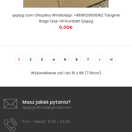
qiqiyg.com Oficjalny WhatsApp: +8618120605182 Tangmir
Bags Qiqi-141 Kontakt Qiqiyg
0,00€
1
2
3
4
5
6
7
>
>|
Wyświetlanie od 1 do 15 z 99 (7 Stron)
Masz jakieś pytania?
qiqiygofficial@gmail.com
Pon. - Niedz.: 5:00 - 24:00