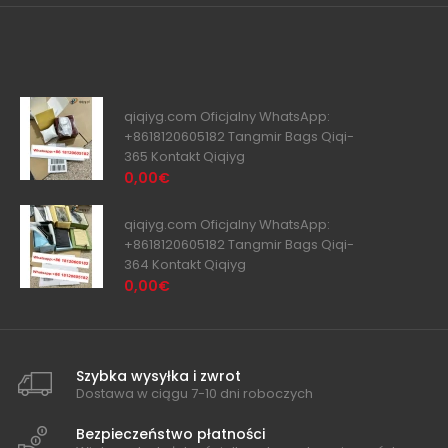
qiqiyg.com Oficjalny WhatsApp:
+8618120605182 Tangmir Bags Qiqi-
365 Kontakt Qiqiyg
0,00€
qiqiyg.com Oficjalny WhatsApp:
+8618120605182 Tangmir Bags Qiqi-
364 Kontakt Qiqiyg
0,00€
Szybka wysyłka i zwrot
Dostawa w ciągu 7-10 dni roboczych
Bezpieczeństwo płatności