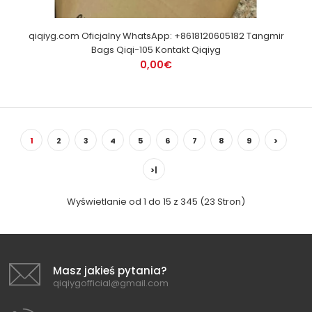
qiqiyg.com Oficjalny WhatsApp: +8618120605182 Tangmir
Bags Qiqi-105 Kontakt Qiqiyg
0,00€
1
2
3
4
5
6
7
8
9
>
>|
Wyświetlanie od 1 do 15 z 345 (23 Stron)
Masz jakieś pytania?
qiqiygofficial@gmail.com