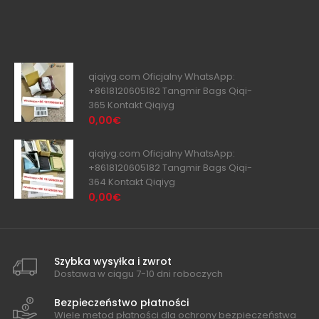
qiqiyg.com Oficjalny WhatsApp:
+8618120605182 Tangmir Bags Qiqi-
365 Kontakt Qiqiyg
0,00€
qiqiyg.com Oficjalny WhatsApp:
+8618120605182 Tangmir Bags Qiqi-
364 Kontakt Qiqiyg
0,00€
Szybka wysyłka i zwrot
Dostawa w ciągu 7-10 dni roboczych
Bezpieczeństwo płatności
Wiele metod płatności dla ochrony bezpieczeństwa