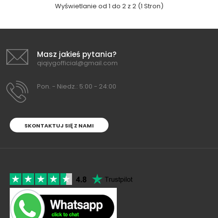
Wyświetlanie od 1 do 2 z 2 (1 Stron)
Masz jakieś pytania?
qiqiygofficial@gmail.com
Pon. - Niedz.: 5:00 - 24:00
SKONTAKTUJ SIĘ Z NAMI