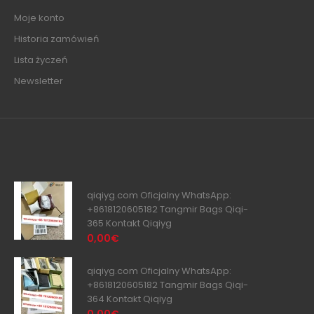
Moje konto
Historia zamówień
Lista życzeń
Newsletter
qiqiyg.com Oficjalny WhatsApp:
+8618120605182 Tangmir Bags Qiqi-
365 Kontakt Qiqiyg
0,00€
qiqiyg.com Oficjalny WhatsApp:
+8618120605182 Tangmir Bags Qiqi-
364 Kontakt Qiqiyg