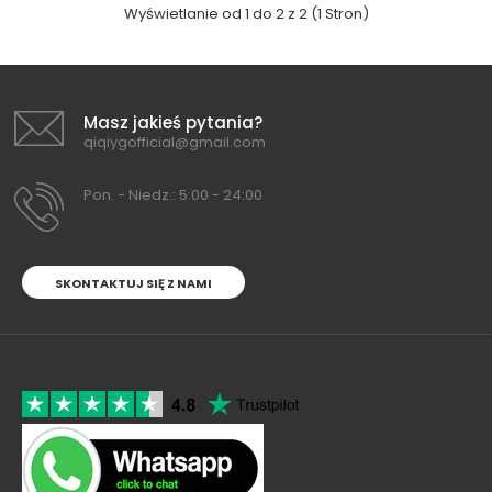
Wyświetlanie od 1 do 2 z 2 (1 Stron)
Masz jakieś pytania?
qiqiygofficial@gmail.com
Pon. - Niedz.: 5:00 - 24:00
SKONTAKTUJ SIĘ Z NAMI