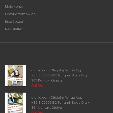
Moje konto
Historia zamówień
Lista życzeń
Newsletter
qiqiyg.com Oficjalny WhatsApp:
+8618120605182 Tangmir Bags Qiqi-
365 Kontakt Qiqiyg
0,00€
qiqiyg.com Oficjalny WhatsApp:
+8618120605182 Tangmir Bags Qiqi-
364 Kontakt Qiqiyg