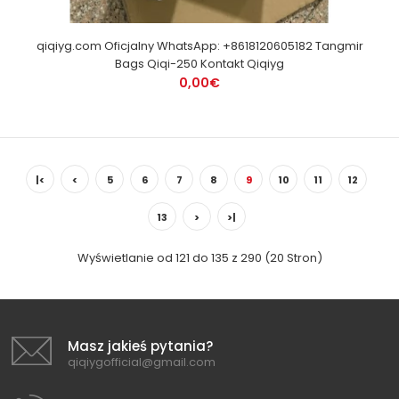
qiqiyg.com Oficjalny WhatsApp: +8618120605182 Tangmir
Bags Qiqi-250 Kontakt Qiqiyg
0,00€
|<
<
5
6
7
8
9
10
11
12
13
>
>|
Wyświetlanie od 121 do 135 z 290 (20 Stron)
Masz jakieś pytania?
qiqiygofficial@gmail.com