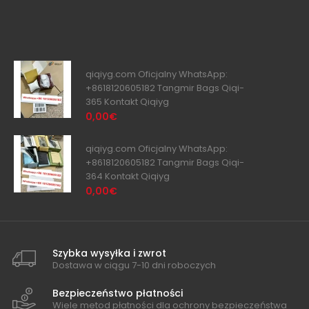
qiqiyg.com Oficjalny WhatsApp:
+8618120605182 Tangmir Bags Qiqi-
365 Kontakt Qiqiyg
0,00€
qiqiyg.com Oficjalny WhatsApp:
+8618120605182 Tangmir Bags Qiqi-
364 Kontakt Qiqiyg
0,00€
Szybka wysyłka i zwrot
Dostawa w ciągu 7-10 dni roboczych
Bezpieczeństwo płatności
Wiele metod płatności dla ochrony bezpieczeństwa