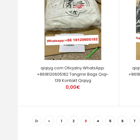
qiqiyg.com Oficjalny WhatsApp:
qiq
+8618120605182 Tangmir Bags Qiqi-
+8618
139 Kontakt Qiqiyg
0,00€
|<
<
1
2
3
4
5
6
7