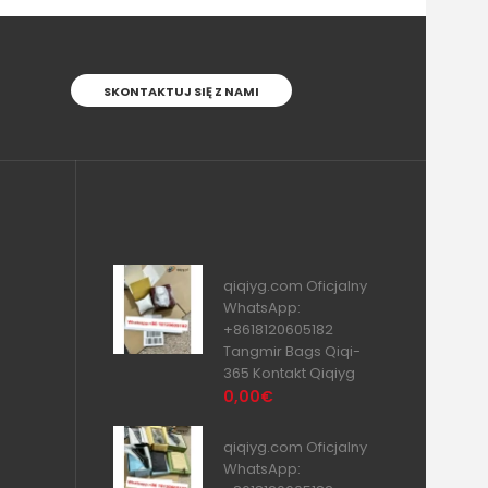
SKONTAKTUJ SIĘ Z NAMI
qiqiyg.com Oficjalny
WhatsApp:
+8618120605182
Tangmir Bags Qiqi-
365 Kontakt Qiqiyg
0,00€
qiqiyg.com Oficjalny
WhatsApp: