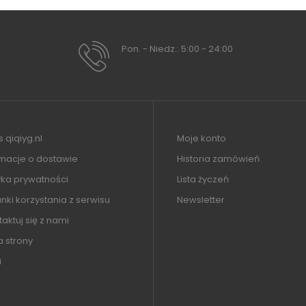
Pon. - Niedz.: 5:00 - 24:00
 qiqiyg.nl
Moje konto
rmacje o dostawie
Historia zamówień
yka prywatności
Lista życzeń
ki korzystania z serwisu
Newsletter
aktuj się z nami
 strony
i