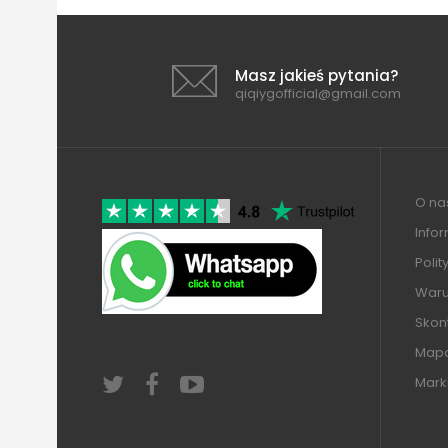
Masz jakieś pytania?
qiqiygofficial@gmail.com
O nas
Info
Polit
Warun
Skont
Mapa
Mark