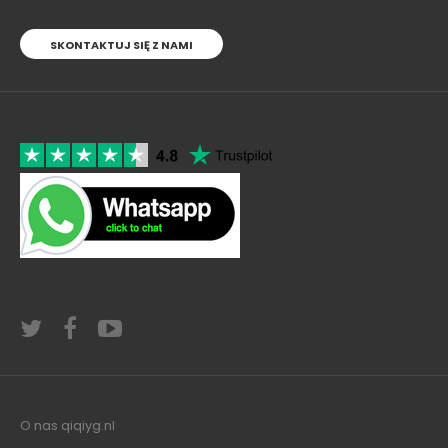
SKONTAKTUJ SIĘ Z NAMI
O nas qiqiyg.nl