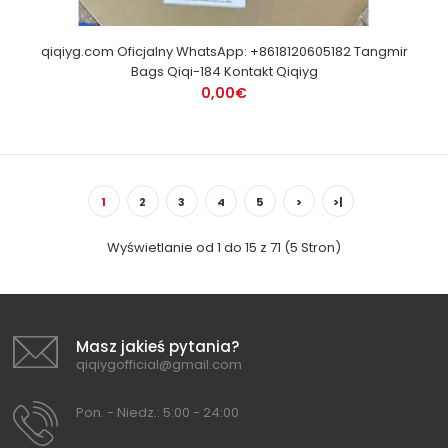
qiqiyg.com Oficjalny WhatsApp: +8618120605182 Tangmir
Bags Qiqi-184 Kontakt Qiqiyg
0,00€
1
2
3
4
5
>
>|
Wyświetlanie od 1 do 15 z 71 (5 Stron)
Masz jakieś pytania?
qiqiygofficial@gmail.com
Pon. - Niedz.: 5:00 - 24:00