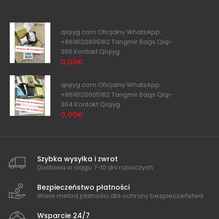
qiqiyg.com Oficjalny WhatsApp:
+8618120605182 Tangmir Bags Qiqi-
365 Kontakt Qiqiyg
0,00€
qiqiyg.com Oficjalny WhatsApp:
+8618120605182 Tangmir Bags Qiqi-
364 Kontakt Qiqiyg
0,00€
Szybka wysyłka i zwrot
Dostawa w ciągu 7-10 dni roboczych
Bezpieczeństwo płatności
Wiele metod płatności dla ochrony bezpieczeństwa
Wsparcie 24/7