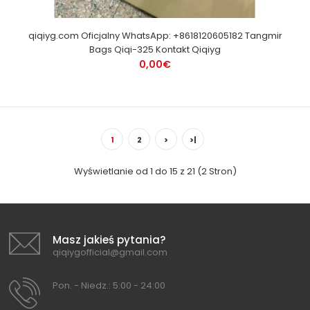
qiqiyg.com Oficjalny WhatsApp: +8618120605182 Tangmir
Bags Qiqi-325 Kontakt Qiqiyg
0,00€
1
2
>
>|
Wyświetlanie od 1 do 15 z 21 (2 Stron)
Masz jakieś pytania?
qiqiygofficial@gmail.com
Pon. - Niedz.: 5:00 - 24:00