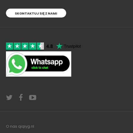
SKONTAKTUJ SIĘ Z NAMI
O nas qiqiyg.nl