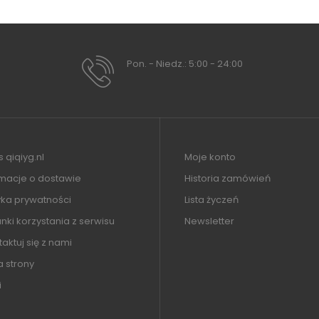
Pon. - Niedz.: 5:00 - 24:00
 qiqiyg.nl
Moje konto
rmacje o dostawie
Historia zamówień
yka prywatności
Lista życzeń
ki korzystania z serwisu
Newsletter
aktuj się z nami
 strony
i