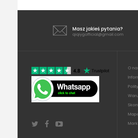
Masz jakieś pytania?
qiqiygofficial@gmail.com
O nas
Info
Polit
Warun
Skont
Mapa
Mark