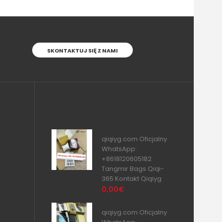
SKONTAKTUJ SIĘ Z NAMI
qiqiyg.com Oficjalny
WhatsApp:
+8618120605182
Tangmir Bags Qiqi-
365 Kontakt Qiqiyg
0,00€
qiqiyg.com Oficjalny