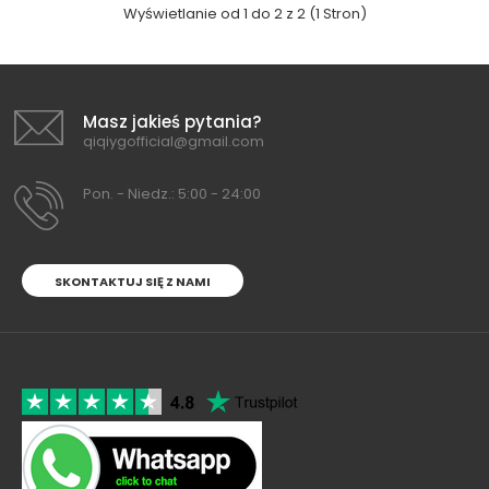
Wyświetlanie od 1 do 2 z 2 (1 Stron)
Masz jakieś pytania?
qiqiygofficial@gmail.com
Pon. - Niedz.: 5:00 - 24:00
SKONTAKTUJ SIĘ Z NAMI