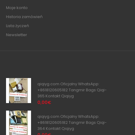
Moje konto
Historia zamówień
Lista życzeń
Newsletter
qiqiyg.com Oficjalny WhatsApp:
+8618120605182 Tangmir Bags Qiqi-
365 Kontakt Qiqiyg
0,00€
qiqiyg.com Oficjalny WhatsApp:
+8618120605182 Tangmir Bags Qiqi-
364 Kontakt Qiqiyg