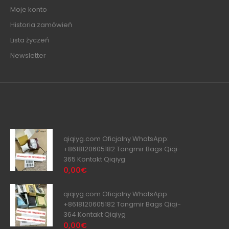
Moje konto
Historia zamówień
Lista życzeń
Newsletter
qiqiyg.com Oficjalny WhatsApp:
+8618120605182 Tangmir Bags Qiqi-
365 Kontakt Qiqiyg
0,00€
qiqiyg.com Oficjalny WhatsApp:
+8618120605182 Tangmir Bags Qiqi-
364 Kontakt Qiqiyg
0,00€