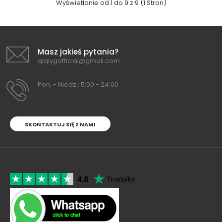
Wyświetlanie od 1 do 9 z 9 (1 Stron)
Masz jakieś pytania?
qiqiygofficial@gmail.com
Pon. - Niedz.: 5:00 - 24:00
SKONTAKTUJ SIĘ Z NAMI