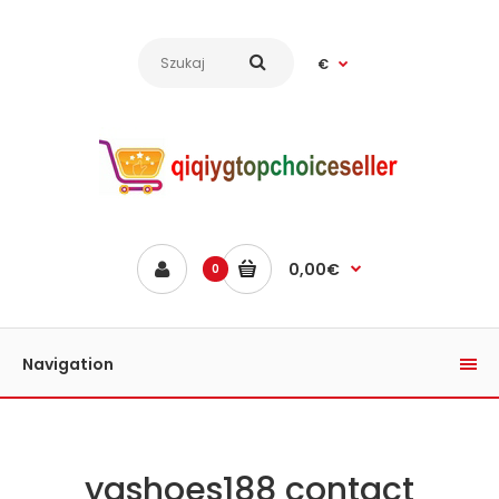
€
0,00€
0
Navigation
ygshoes188 contact