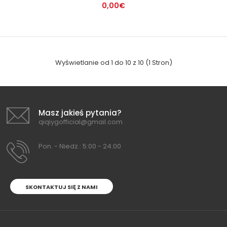
0,00€
Wyświetlanie od 1 do 10 z 10 (1 Stron)
Masz jakieś pytania?
qiqiygofficial@gmail.com
Pon. - Niedz.: 5:00 - 24:00
SKONTAKTUJ SIĘ Z NAMI