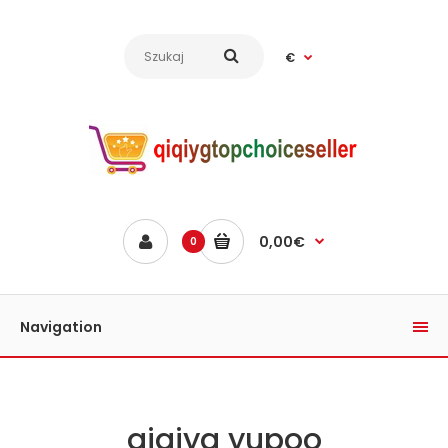
€
0,00€
0
Navigation
qiqiyg yupoo